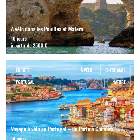
A vélo dans les Pouilles et Matera
10 jours
à partir de 2500 €
EUROPE
À VÉLO
ENTRE AMIS
PORTUGAL
NATURE
Voyage à vélo au Portugal – de Porto à Coimbra
14 jours