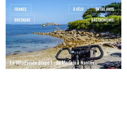
FRANCE
À VÉLO
ENTRE AMIS
BRETAGNE
GASTRONOMIE
La Vélodyssée étape 1 : de Morlaix à Nantes
8 jours
à partir de 950 €
FRANCE
À VÉLO
BRETAGNE
EN AMOUREUX
GASTRONOMIE