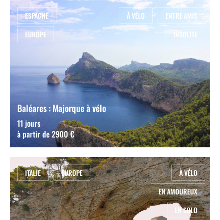
ESPAGNE
À VÉLO
ENTRE AMIS
EUROPE
INSOLITE
Baléares : Majorque à vélo
11 jours
à partir de 2900 €
ITALIE
EUROPE
À VÉLO
EN AMOUREUX
EN SOLO