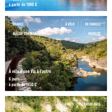
à partir de 1980 €
FRANCE
À VÉLO
EN FAMILLE
MASSIF CENTRAL
INSOLITE
À vélo d’une Via à l’autre
6 jours
à partir de 1150 €
FRANCE
À VÉLO
ENTRE AMIS