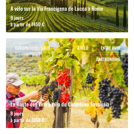
A vélo sur la Via Francigena de Lucca à Rome
9 jours
à partir de 1450 €
EUROPE
ITALIE
À VÉLO
ENTRE AMIS
GASTRONOMIE
La Route des Vins à vélo du Chianti au Sassicaia
8 jours
à partir de 1350 €