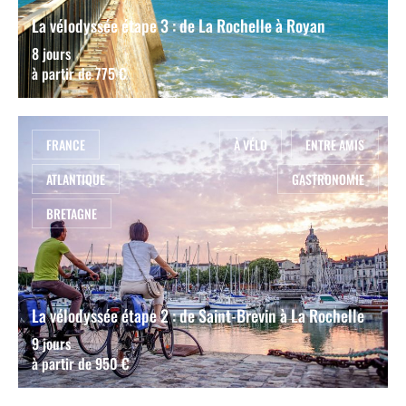
La vélodyssée étape 3 : de La Rochelle à Royan
8 jours
à partir de 775 €
FRANCE
À VÉLO
ENTRE AMIS
ATLANTIQUE
GASTRONOMIE
BRETAGNE
La vélodyssée étape 2 : de Saint-Brevin à La Rochelle
9 jours
à partir de 950 €