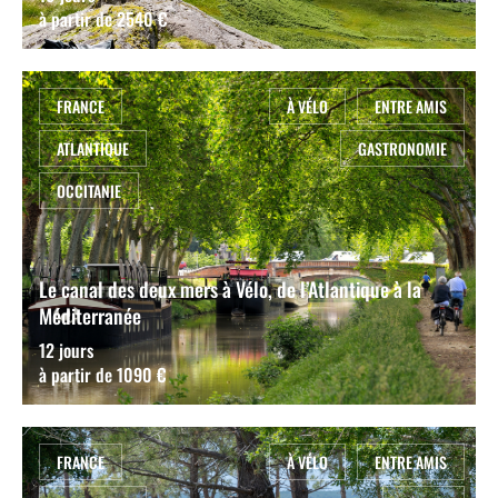
à partir de 2540 €
FRANCE
À VÉLO
ENTRE AMIS
ATLANTIQUE
GASTRONOMIE
OCCITANIE
Le canal des deux mers à Vélo, de l’Atlantique à la
Méditerranée
12 jours
à partir de 1090 €
FRANCE
À VÉLO
ENTRE AMIS