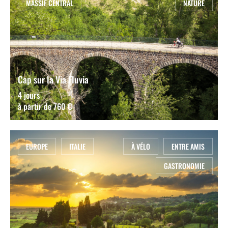
MASSIF CENTRAL
NATURE
Cap sur la Via Fluvia
4 jours
à partir de 760 €
EUROPE
ITALIE
À VÉLO
ENTRE AMIS
GASTRONOMIE