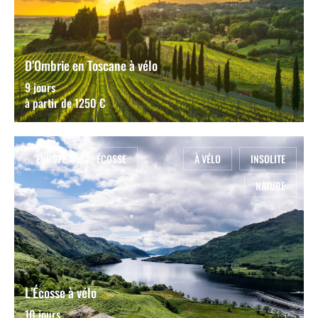
D’Ombrie en Toscane à vélo
9 jours
à partir de 1250 €
EUROPE
ÉCOSSE
À VÉLO
INSOLITE
NATURE
L’Écosse à vélo
10 jours