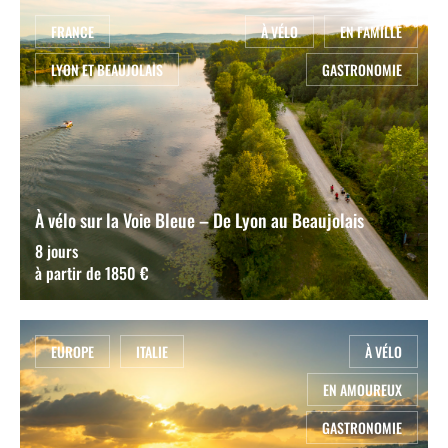
FRANCE
À VÉLO
EN FAMILLE
LYON ET BEAUJOLAIS
GASTRONOMIE
À vélo sur la Voie Bleue – De Lyon au Beaujolais
8 jours
à partir de 1850 €
EUROPE
ITALIE
À VÉLO
EN AMOUREUX
GASTRONOMIE