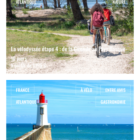
ATLANTIQUE
NATURE
La vélodyssée étape 4 : de la Gironde au Pays Basque
10 jours
à partir de 1395 €
FRANCE
À VÉLO
ENTRE AMIS
ATLANTIQUE
GASTRONOMIE