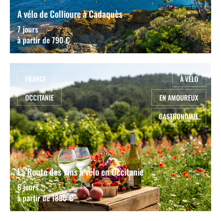
A vélo de Collioure à Cadaquès
7 jours
à partir de 790 €
FRANCE
À VÉLO
OCCITANIE
EN AMOUREUX
GASTRONOMIE
La Route des Vins à vélo en Occitanie
6 jours
à partir de 1890 €