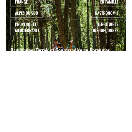
FRANCE
EN FAMILLE
ALPES DU SUD
GASTRONOMIE
PROVENCE ET
TERRITOIRES
MÉDITERRANÉE
INSOUPÇONNÉS
Randonnée, Terroir et Gourmandise en Baronnies
provençales
3 jours
à partir de 300 €
FRANCE
À VÉLO
ENTRE AMIS
ATLANTIQUE
GASTRONOMIE
OCCITANIE