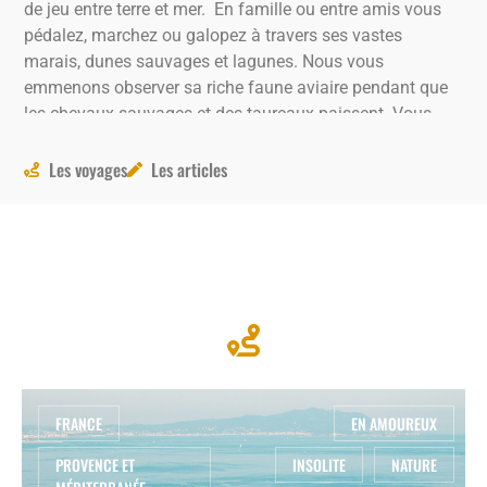
de jeu entre terre et mer. En famille ou entre amis vous
pédalez, marchez ou galopez à travers ses vastes
marais, dunes sauvages et lagunes. Nous vous
emmenons observer sa riche faune aviaire pendant que
les chevaux sauvages et des taureaux paissent. Vous
pouvez aussi apprendre à cuisiner une gardiane ou la
bourride.
Les voyages
Les articles
A vélo, en canoë, à pied… la Provence séduit par son
charme méditerranéen, ses gorges, collines et champs de
lavande, ses marchés animés et villages pittoresques.
Quant aux calanques, elles offrent des criques rocheuses
aux eaux turquoises, idéales pour la randonnée et la
baignade, créant un paysage côtier spectaculaire.
FRANCE
EN AMOUREUX
PROVENCE ET
INSOLITE
NATURE