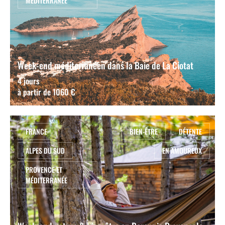
MÉDITERRANÉE
Week-end méditerranéen dans la Baie de La Ciotat
4 jours
à partir de 1060 €
FRANCE
BIEN-ÊTRE
DÉTENTE
ALPES DU SUD
EN AMOUREUX
PROVENCE ET
MÉDITERRANÉE