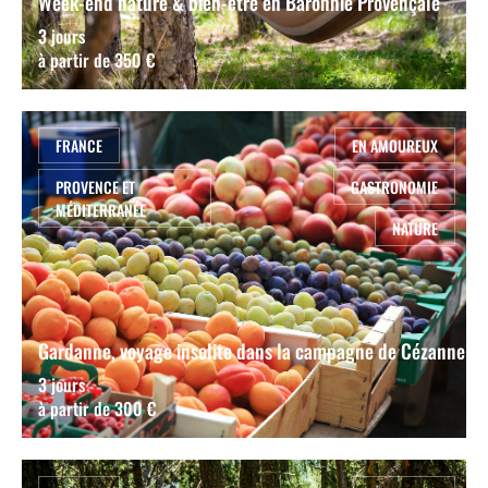
Week-end nature & bien-être en Baronnie Provençale
3 jours
à partir de 350 €
FRANCE
EN AMOUREUX
PROVENCE ET
GASTRONOMIE
MÉDITERRANÉE
NATURE
Gardanne, voyage insolite dans la campagne de Cézanne
3 jours
à partir de 300 €