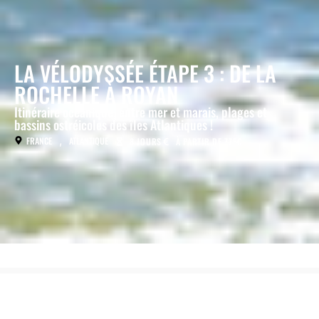
LA VÉLODYSSÉE ÉTAPE 3 : DE LA
ROCHELLE À ROYAN
Itinéraire océanique, entre mer et marais, plages et
bassins ostréicoles des îles Atlantiques !
,
FRANCE
ATLANTIQUE
8 JOURS
À PARTIR DE 775€