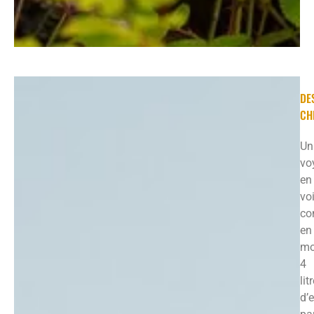
DE
CH
Un
vo
en
vo
co
en
mo
4
lit
d’