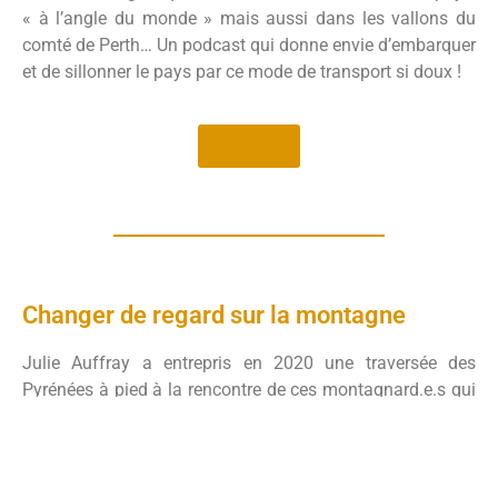
« à l’angle du monde » mais aussi dans les vallons du
comté de Perth… Un podcast qui donne envie d’embarquer
et de sillonner le pays par ce mode de transport si doux !
Ecouter
Changer de regard sur la montagne
Julie Auffray a entrepris en 2020 une traversée des
Pyrénées à pied à la rencontre de ces montagnard.e.s qui
vivent la montagne « différemment ». Partie avec du
matériel d’enregistrement sonore, elle a réalisé des
interviews tout au long du chemin. Et si la montagne était
un espace propice pour réinventer la façon dont nous